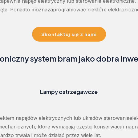
zapewnia
napęd
elektryczny
lub
sterowanie
elektroniczne
.
ęte
.
Ponadto
można
zaprogramować
niektóre
elektroniczn
Skontaktuj się z nami
roniczny system bram jako dobra inwe
Lampy ostrzegawcze
pektem
napędów
elektrycznych
lub
układów
sterowania
ele
mechanicznych
,
które
wymagają
częstej
konserwacji
i
napr
ardzo
trwała
i
może
działać
przez
wiele
lat
.