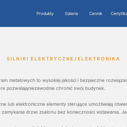
Produkty
Galeria
Cennik
Certyfik
SILNIKI ELEKTRYCZNE/ELEKTRONIKA
ram
metalowych
to
wysokiej
jakości
i
bezpieczne
rozwiąza
óre
pozwalają
niezawodnie
chronić
swój
budynek
.
zne
lub
elektroniczne
elementy
sterujące
umożliwiają
otwie
i
zamykania
drzwi
z
salonu
bez
konieczności
wstawania
.
Je