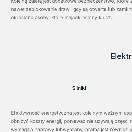
Kolejną
zaletą
jest
dodatkowe
bezpieczeństwo
,
które
nawet
zablokowanie
drzwi
,
gdy
są
otwarte
lub
zamkni
określone
osoby
,
które
mają
określony
klucz
.
Elekt
Silniki
Efektywność
energetyczna
jest
kolejnym
ważnym
as
obniżyć
koszty
energii
,
ponieważ
nie
używają
części
wymagają
naprawy
lub
wymiany
,
brama
jest
również
b