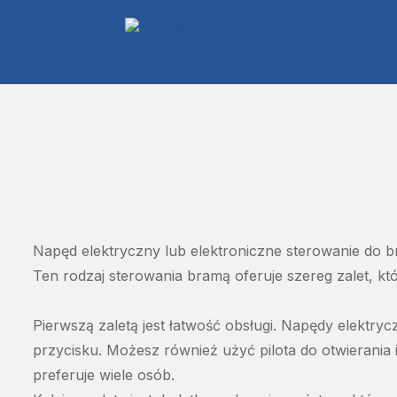
Napęd
elektryczny
lub
elektroniczne
sterowanie
do
b
Ten
rodzaj
sterowania
bramą
oferuje
szereg
zalet
,
kt
Pierwszą
zaletą
jest
łatwość
obsługi
.
Napędy
elektryc
przycisku
.
Możesz
również
użyć
pilota
do
otwierania
preferuje
wiele
osób
.