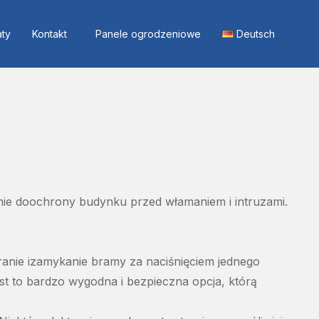
aty
Kontakt
Panele ogrodzeniowe
Deutsch
nie
do
ochrony
budynku
przed
włamaniem
i
intruzami
.
ranie
i
zamykanie
bramy
za
naciśnięciem
jednego
st
to
bardzo
wygodna
i
bezpieczna
opcja
,
którą