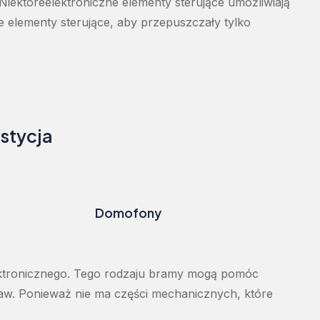
Niektóre
elektroniczne
elementy
sterujące
umożliwiają
e
elementy
sterujące
,
aby
przepuszczały
tylko
stycja
Domofony
ktronicznego
.
Tego
rodzaju
bramy
mogą
pomóc
aw
.
Ponieważ
nie
ma
części
mechanicznych
,
które