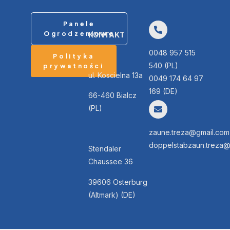
Panele
Ogrodzeniowe
KONTAKT
0048 957 515
Polityka
540 (PL)
prywatności
ul. Koscielna 13a
0049 174 64 97
169 (DE)
66-460 Bialcz
(PL)
zaune.treza@gmail.com
doppelstabzaun.treza@
Stendaler
Chaussee 36
39606 Osterburg
(Altmark) (DE)