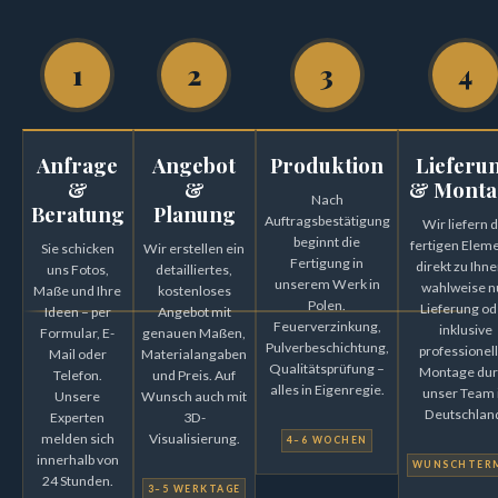
1
2
3
4
ul. Koscielna 13a
66-460 Bialcz (PL)
Anfrage
Angebot
Produktion
Lieferu
&
&
& Monta
Nach
Stendaler Chaussee 36
Beratung
Planung
Auftragsbestätigung
Wir liefern d
beginnt die
fertigen Elem
Sie schicken
Wir erstellen ein
39606 Osterburg (Altmark) (DE)
Fertigung in
direkt zu Ihne
uns Fotos,
detailliertes,
unserem Werk in
wahlweise n
Maße und Ihre
kostenloses
Polen.
Lieferung od
Ideen – per
Angebot mit
Feuerverzinkung,
inklusive
Formular, E-
genauen Maßen,
Pulverbeschichtung,
professionel
Mail oder
Materialangaben
Qualitätsprüfung –
Montage dur
Telefon.
und Preis. Auf
alles in Eigenregie.
unser Team 
Unsere
Wunsch auch mit
Deutschlan
Experten
3D-
0048 957 515 540 (PL)
melden sich
Visualisierung.
4–6 WOCHEN
0049 174 64 97 169 (DE)
innerhalb von
WUNSCHTER
24 Stunden.
3–5 WERKTAGE