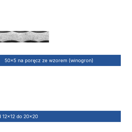
50x5 na poręcz ze wzorem (winogron)
d 12×12 do 20×20