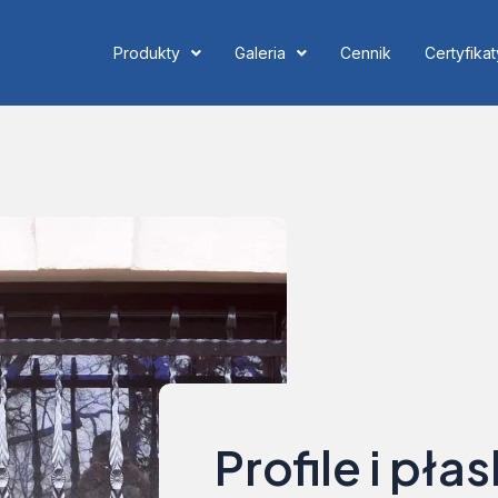
Produkty
Galeria
Cennik
Certyfikat
Profile i pła