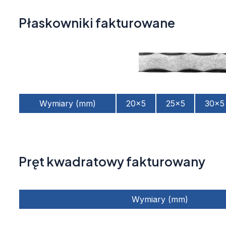
Płaskowniki fakturowane
Wymiary (mm)
20x5
25x5
30x5
Pręt kwadratowy fakturowany
Wymiary (mm)