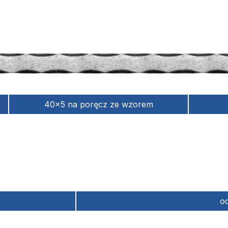
40x5 na poręcz ze wzorem
o