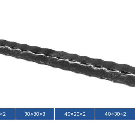
x2
30x30x3
40x20x2
40x30x2